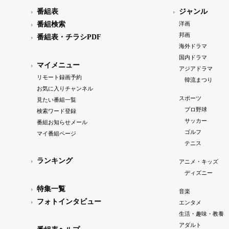
番組表
ジャンル
番組検索
洋画
邦画
番組表・チラシPDF
海外ドラマ
国内ドラマ
マイメニュー
アジアドラマ
リモート録画予約
韓流まつり
お気に入りチャンネル
スポーツ
見たい番組一覧
プロ野球
検索ワード登録
サッカー
番組お知らせメール
ゴルフ
マイ番組ページ
テニス
ランキング
アニメ・キッズ
ディズニー
特集一覧
音楽
フォトインタビュー
エンタメ
生活・趣味・教養
アダルト