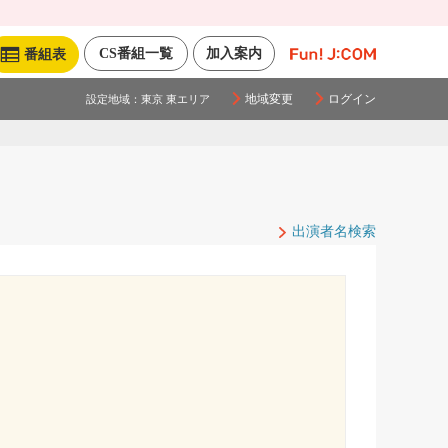
CS番組一覧
加入案内
番組表
地域変更
ログイン
設定地域：
東京 東エリア
出演者名検索