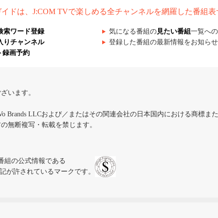
組ガイドは、J:COM TVで楽しめる全チャンネルを網羅した番組
検索ワード登録
気になる番組の
見たい番組
一覧への
入りチャンネル
登録した番組の最新情報をお知らせ
ト録画予約
ございます。
iVo Brands LLCおよび／またはその関連会社の日本国内における商標
材の無断複写・転載を禁じます。
、テレビ番組の公式情報である
スにのみ表記が許されているマークです。