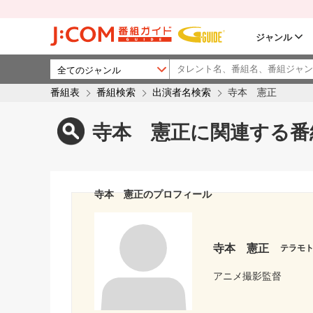
ジャンル
番組表
番組検索
出演者名検索
寺本 憲正
寺本 憲正に関連する番
寺本 憲正のプロフィール
寺本 憲正
テラモ
アニメ撮影監督