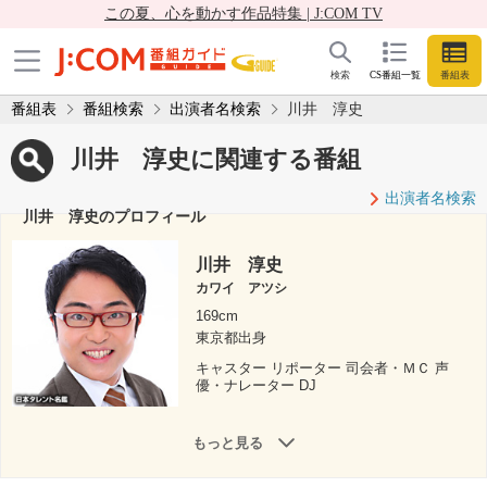
この夏、心を動かす作品特集 | J:COM TV
検索
CS番組一覧
番組表
番組表
番組検索
出演者名検索
川井 淳史
川井 淳史に関連する番組
出演者名検索
川井 淳史のプロフィール
川井 淳史
カワイ アツシ
169cm
東京都出身
キャスター リポーター 司会者・ＭＣ 声
優・ナレーター DJ
もっと見る