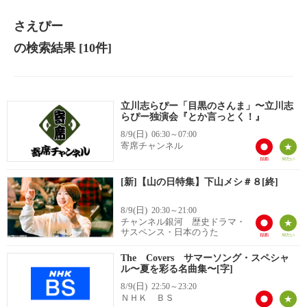
さえぴー
の検索結果
[10件]
立川志らぴー「目黒のさんま」〜立川志
らぴー独演会『とか言っとく！』
8/9(日)
06:30～07:00
寄席チャンネル
[新]【山の日特集】下山メシ＃８[終]
8/9(日)
20:30～21:00
チャンネル銀河 歴史ドラマ・
サスペンス・日本のうた
The Covers サマーソング・スペシャ
ル〜夏を彩る名曲集〜[字]
8/9(日)
22:50～23:20
ＮＨＫ ＢＳ