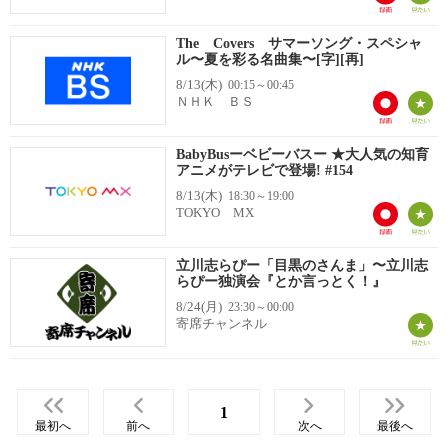
The Covers サマーソング・スペシャ
ル〜夏を彩る名曲集〜[字][再]
8/13(木)
00:15～00:45
ＮＨＫ ＢＳ
BabyBusーベビーバスー ★大人気の知育
アニメがテレビで登場! #154
8/13(木)
18:30～19:00
TOKYO MX
立川志らぴー「目黒のさんま」〜立川志
らぴー独演会『とか言っとく！』
8/24(月)
23:30～00:00
寄席チャンネル
1
最初へ
前へ
次へ
最後へ