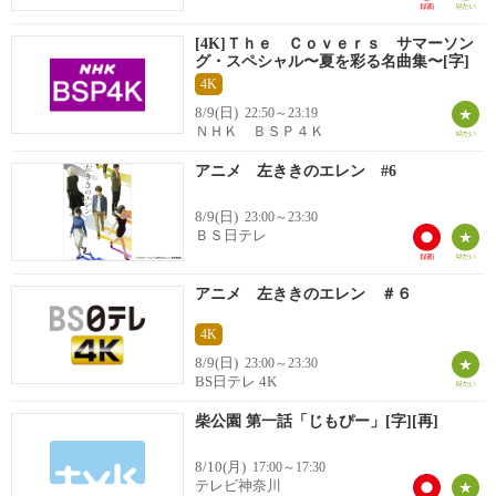
[4K]Ｔｈｅ Ｃｏｖｅｒｓ サマーソン
グ・スペシャル〜夏を彩る名曲集〜[字]
4K
8/9(日)
22:50～23:19
ＮＨＫ ＢＳＰ４Ｋ
アニメ 左ききのエレン #6
8/9(日)
23:00～23:30
ＢＳ日テレ
アニメ 左ききのエレン ＃６
4K
8/9(日)
23:00～23:30
BS日テレ 4K
柴公園 第一話「じもぴー」[字][再]
8/10(月)
17:00～17:30
テレビ神奈川