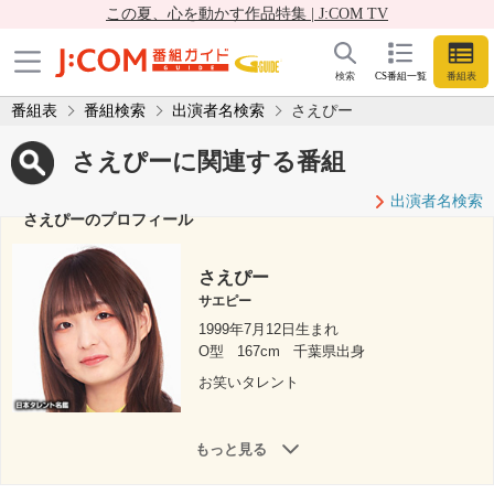
この夏、心を動かす作品特集 | J:COM TV
検索
CS番組一覧
番組表
番組表
番組検索
出演者名検索
さえぴー
さえぴーに関連する番組
出演者名検索
さえぴーのプロフィール
さえぴー
サエピー
1999年7月12日生まれ
O型
167cm
千葉県出身
お笑いタレント
もっと見る