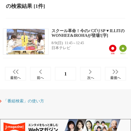
の検索結果
[1件]
スクール革命！今のバズりSP▼ILLITの
WONHEE&IROHAが登場![字]
8/9(日)
11:45～12:45
日本テレビ
1
最初へ
前へ
次へ
最後へ
「番組検索」の使い方