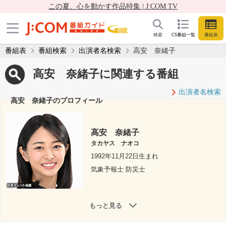
この夏、心を動かす作品特集 | J:COM TV
検索
CS番組一覧
番組表
番組表
番組検索
出演者名検索
高安 奈緒子
高安 奈緒子に関連する番組
出演者名検索
高安 奈緒子のプロフィール
高安 奈緒子
タカヤス ナオコ
1992年11月22日生まれ
気象予報士 防災士
もっと見る