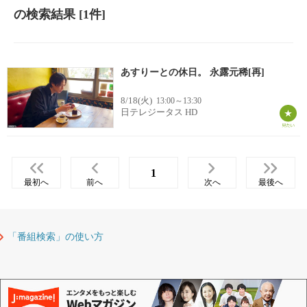
の検索結果
[1件]
あすりーとの休日。 永露元稀[再]
8/18(火)
13:00～13:30
日テレジータス HD
1
最初へ
前へ
次へ
最後へ
「番組検索」の使い方