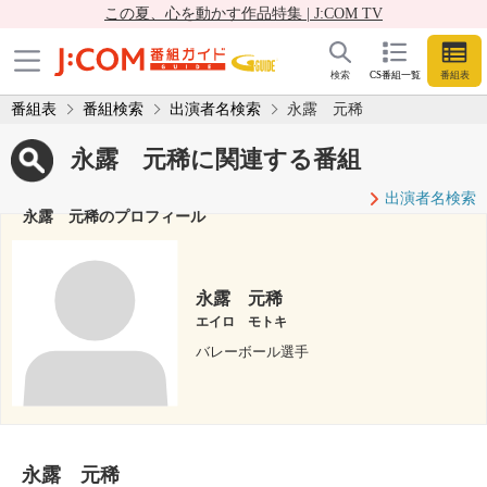
この夏、心を動かす作品特集 | J:COM TV
検索
CS番組一覧
番組表
番組表
番組検索
出演者名検索
永露 元稀
永露 元稀に関連する番組
出演者名検索
永露 元稀のプロフィール
永露 元稀
エイロ モトキ
バレーボール選手
永露 元稀