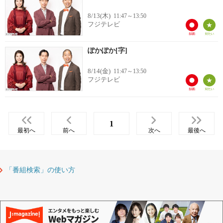
8/13(木)
11:47～13:50
フジテレビ
ぽかぽか[字]
8/14(金)
11:47～13:50
フジテレビ
1
最初へ
前へ
次へ
最後へ
「番組検索」の使い方