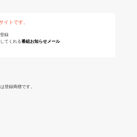
表サイトです。
登録
してくれる
番組お知らせメール
または登録商標です。