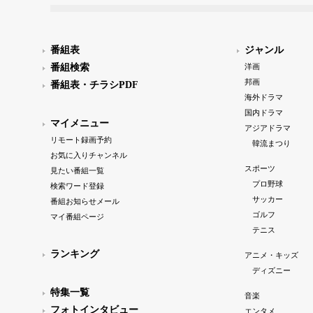
番組表
ジャンル
番組検索
洋画
邦画
番組表・チラシPDF
海外ドラマ
国内ドラマ
マイメニュー
アジアドラマ
リモート録画予約
韓流まつり
お気に入りチャンネル
スポーツ
見たい番組一覧
プロ野球
検索ワード登録
サッカー
番組お知らせメール
ゴルフ
マイ番組ページ
テニス
ランキング
アニメ・キッズ
ディズニー
特集一覧
音楽
フォトインタビュー
エンタメ