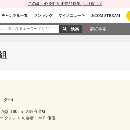
この夏、心を動かす作品特集 | J:COM TV
チャンネル一覧
ランキング
マイメニュー
J:COM STREAM
詳細検索
組
シ ダイキ
A型
180cm
大阪府出身
 タレント 司会者・ＭＣ 俳優