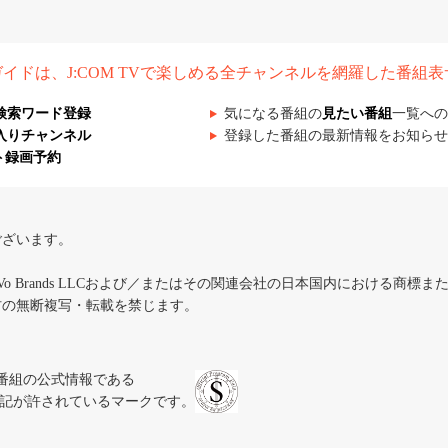
組ガイドは、J:COM TVで楽しめる全チャンネルを網羅した番組
検索ワード登録
気になる番組の
見たい番組
一覧への
入りチャンネル
登録した番組の最新情報をお知らせ
ト録画予約
ございます。
iVo Brands LLCおよび／またはその関連会社の日本国内における商標
材の無断複写・転載を禁じます。
、テレビ番組の公式情報である
スにのみ表記が許されているマークです。