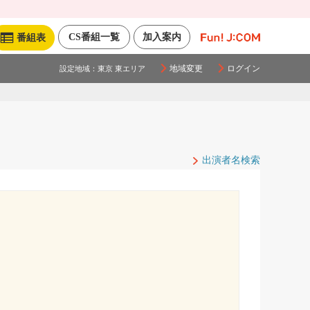
CS番組一覧
加入案内
番組表
地域変更
ログイン
設定地域：
東京 東エリア
出演者名検索