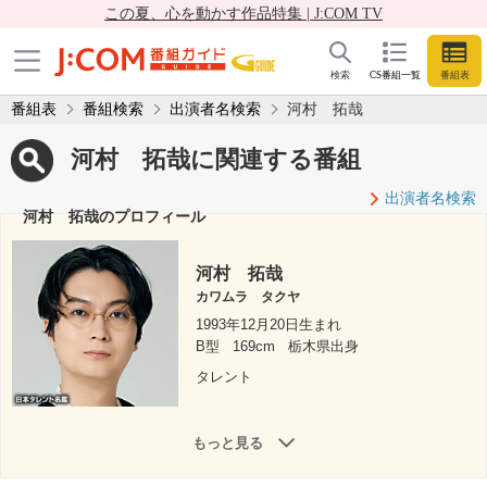
この夏、心を動かす作品特集 | J:COM TV
検索
CS番組一覧
番組表
番組表
番組検索
出演者名検索
河村 拓哉
河村 拓哉に関連する番組
出演者名検索
河村 拓哉のプロフィール
河村 拓哉
カワムラ タクヤ
1993年12月20日生まれ
B型
169cm
栃木県出身
タレント
もっと見る