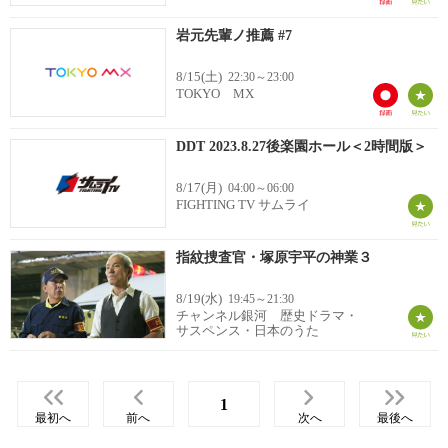
岩元先輩ノ推薦 #7
8/15(土)
22:30～23:00
TOKYO MX
DDT 2023.8.27後楽園ホール＜2時間版＞
8/17(月)
04:00～06:00
FIGHTING TV サムライ
指紋捜査官・塚原宇平の神業３
8/19(水)
19:45～21:30
チャンネル銀河 歴史ドラマ・
サスペンス・日本のうた
1
最初へ
前へ
次へ
最後へ