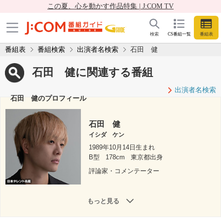
この夏、心を動かす作品特集 | J:COM TV
検索
CS番組一覧
番組表
番組表
番組検索
出演者名検索
石田 健
石田 健に関連する番組
出演者名検索
石田 健のプロフィール
石田 健
イシダ ケン
1989年10月14日生まれ
B型
178cm
東京都出身
評論家・コメンテーター
もっと見る