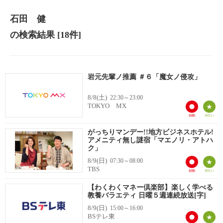
石田 健
の検索結果
[18件]
岩元先輩ノ推薦 ＃６「魔女ノ侵攻」
8/8(土)
22:30～23:00
TOKYO MX
がっちりマンデー!!地方ビジネスホテル!
アメニティ無し謎宿「マエノリ・アトハ
ク」
8/9(日)
07:30～08:00
TBS
【わくわくマネー倶楽部】楽しく学べる
教養バラエティ 日曜５週連続放送[字]
8/9(日)
15:00～16:00
BSテレ東