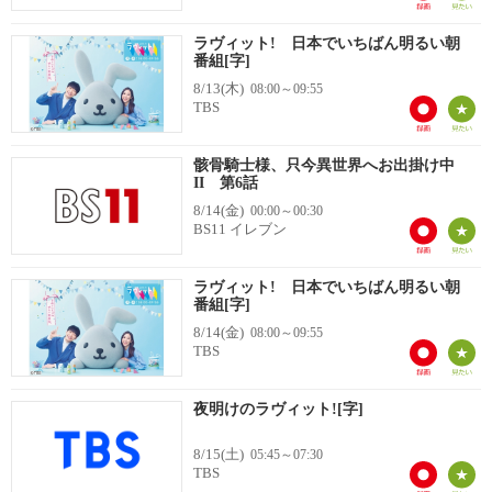
ラヴィット! 日本でいちばん明るい朝
番組[字]
8/13(木)
08:00～09:55
TBS
骸骨騎士様、只今異世界へお出掛け中
II 第6話
8/14(金)
00:00～00:30
BS11 イレブン
ラヴィット! 日本でいちばん明るい朝
番組[字]
8/14(金)
08:00～09:55
TBS
夜明けのラヴィット![字]
8/15(土)
05:45～07:30
TBS