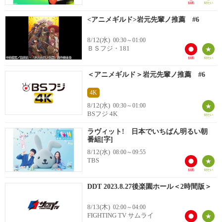
<アニメギルド>岩元先輩ノ推薦 #6
8/12(水)
00:30～01:00
ＢＳフジ・181
＜アニメギルド＞岩元先輩ノ推薦 #6
4K
8/12(水)
00:30～01:00
BSフジ 4K
ラヴィット! 日本でいちばん明るい朝
番組[字]
8/12(水)
08:00～09:55
TBS
DDT 2023.8.27後楽園ホール＜2時間版＞
8/13(木)
02:00～04:00
FIGHTING TV サムライ