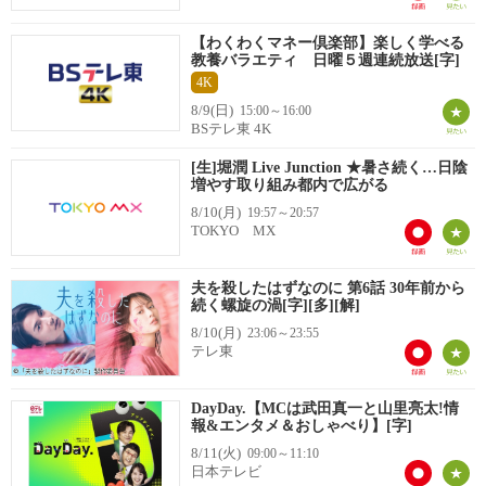
【わくわくマネー倶楽部】楽しく学べる
教養バラエティ 日曜５週連続放送[字]
4K
8/9(日)
15:00～16:00
BSテレ東 4K
[生]堀潤 Live Junction ★暑さ続く…日陰
増やす取り組み都内で広がる
8/10(月)
19:57～20:57
TOKYO MX
夫を殺したはずなのに 第6話 30年前から
続く螺旋の渦[字][多][解]
8/10(月)
23:06～23:55
テレ東
DayDay.【MCは武田真一と山里亮太!情
報&エンタメ＆おしゃべり】[字]
8/11(火)
09:00～11:10
日本テレビ