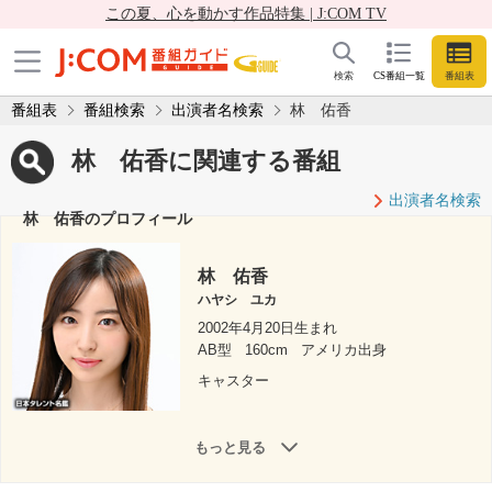
この夏、心を動かす作品特集 | J:COM TV
検索
CS番組一覧
番組表
番組表
番組検索
出演者名検索
林 佑香
林 佑香に関連する番組
出演者名検索
林 佑香のプロフィール
林 佑香
ハヤシ ユカ
2002年4月20日生まれ
AB型
160cm
アメリカ出身
キャスター
もっと見る