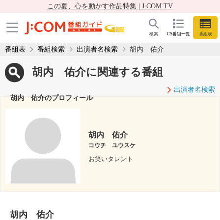
この夏、心を動かす作品特集 | J:COM TV
検索
CS番組一覧
番組表
番組表
番組検索
出演者名検索
胡内 佑介
胡内 佑介に関連する番組
出演者名検索
胡内 佑介のプロフィール
胡内 佑介
コウチ ユウスケ
お笑いタレント
胡内 佑介