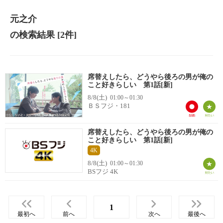
元之介
の検索結果
[2件]
席替えしたら、どうやら後ろの男が俺の
こと好きらしい 第1話[新]
8/8(土)
01:00～01:30
ＢＳフジ・181
席替えしたら、どうやら後ろの男が俺の
こと好きらしい 第1話[新]
4K
8/8(土)
01:00～01:30
BSフジ 4K
1
最初へ
前へ
次へ
最後へ