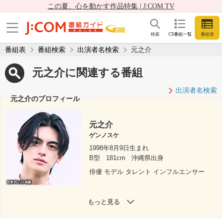
この夏、心を動かす作品特集 | J:COM TV
検索
CS番組一覧
番組表
番組表
番組検索
出演者名検索
元之介
元之介に関連する番組
出演者名検索
元之介のプロフィール
元之介
ゲンノスケ
1998年8月9日生まれ
B型
181cm
沖縄県出身
俳優 モデル タレント インフルエンサー
もっと見る