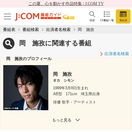
この夏、心を動かす作品特集 | J:COM TV
検索
CS番組一覧
番組表
番組表
番組検索
出演者名検索
岡 施孜
岡 施孜に関連する番組
出演者名検索
岡 施孜のプロフィール
岡 施孜
オカ シモン
1999年3月8日生まれ
AB型
171cm
埼玉県出身
俳優 歌手・アーティスト
もっと見る