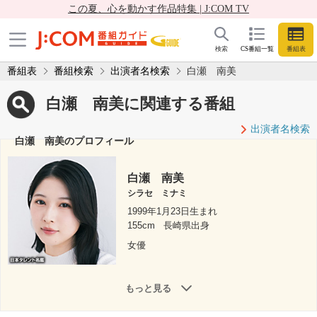
この夏、心を動かす作品特集 | J:COM TV
検索
CS番組一覧
番組表
番組表
番組検索
出演者名検索
白瀬 南美
白瀬 南美に関連する番組
出演者名検索
白瀬 南美のプロフィール
白瀬 南美
シラセ ミナミ
1999年1月23日生まれ
155cm
長崎県出身
女優
もっと見る