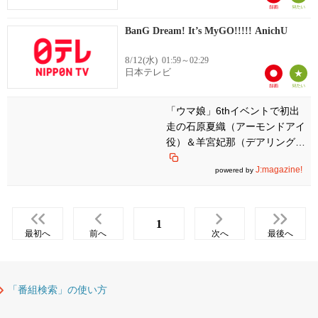
BanG Dream! It’s MyGO!!!!! AnichU
8/12(水)
01:59～02:29
日本テレビ
「ウマ娘」6thイベントで初出
走の石原夏織（アーモンドアイ
役）＆羊宮妃那（デアリングタ
クト役）が熱いデュエット「一
J:magazine!
powered by
緒で心強かった」
1
最初へ
前へ
次へ
最後へ
「番組検索」の使い方