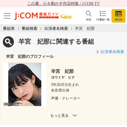
この夏、心を動かす作品特集 | J:COM TV
検索
CS番組一覧
番組表
番組表
番組検索
出演者名検索
羊宮 妃那
羊宮 妃那に関連する番組
出演者名検索
羊宮 妃那のプロフィール
羊宮 妃那
ヨウミヤ ヒナ
3年26月日生まれ
奈良県出身
声優・ナレーター
もっと見る