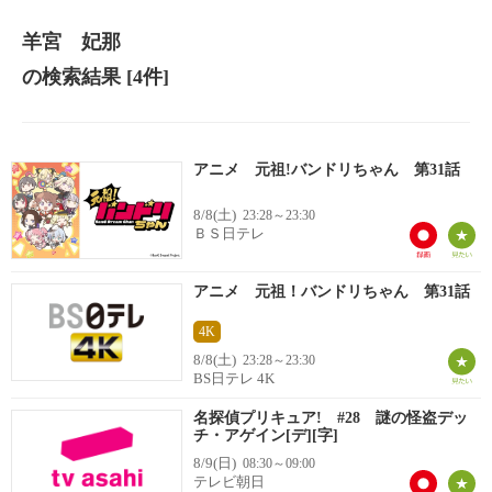
羊宮 妃那
の検索結果
[4件]
アニメ 元祖!バンドリちゃん 第31話
8/8(土)
23:28～23:30
ＢＳ日テレ
アニメ 元祖！バンドリちゃん 第31話
4K
8/8(土)
23:28～23:30
BS日テレ 4K
名探偵プリキュア! #28 謎の怪盗デッ
チ・アゲイン[デ][字]
8/9(日)
08:30～09:00
テレビ朝日