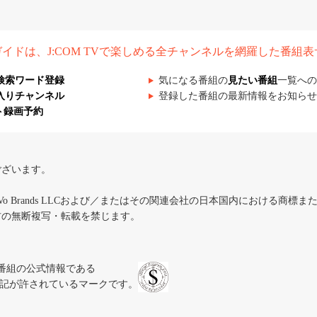
組ガイドは、J:COM TVで楽しめる全チャンネルを網羅した番組
検索ワード登録
気になる番組の
見たい番組
一覧への
入りチャンネル
登録した番組の最新情報をお知らせ
ト録画予約
ございます。
iVo Brands LLCおよび／またはその関連会社の日本国内における商標
材の無断複写・転載を禁じます。
、テレビ番組の公式情報である
スにのみ表記が許されているマークです。