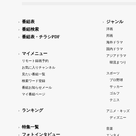
番組表
ジャンル
番組検索
洋画
邦画
番組表・チラシPDF
海外ドラマ
国内ドラマ
マイメニュー
アジアドラマ
リモート録画予約
韓流まつり
お気に入りチャンネル
スポーツ
見たい番組一覧
プロ野球
検索ワード登録
サッカー
番組お知らせメール
ゴルフ
マイ番組ページ
テニス
ランキング
アニメ・キッズ
ディズニー
特集一覧
音楽
フォトインタビュー
エンタメ