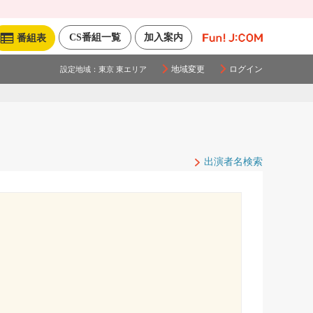
CS番組一覧
加入案内
番組表
地域変更
ログイン
設定地域：
東京 東エリア
出演者名検索