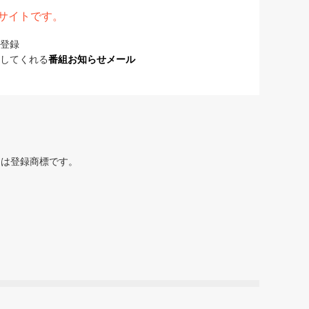
表サイトです。
登録
してくれる
番組お知らせメール
または登録商標です。