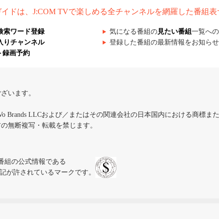
組ガイドは、J:COM TVで楽しめる全チャンネルを網羅した番組
検索ワード登録
気になる番組の
見たい番組
一覧への
入りチャンネル
登録した番組の最新情報をお知らせ
ト録画予約
ございます。
iVo Brands LLCおよび／またはその関連会社の日本国内における商標
材の無断複写・転載を禁じます。
、テレビ番組の公式情報である
スにのみ表記が許されているマークです。