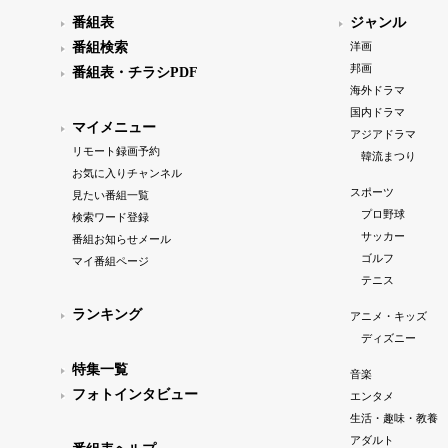
番組表
ジャンル
番組検索
洋画
邦画
番組表・チラシPDF
海外ドラマ
国内ドラマ
マイメニュー
アジアドラマ
リモート録画予約
韓流まつり
お気に入りチャンネル
スポーツ
見たい番組一覧
プロ野球
検索ワード登録
サッカー
番組お知らせメール
ゴルフ
マイ番組ページ
テニス
ランキング
アニメ・キッズ
ディズニー
特集一覧
音楽
フォトインタビュー
エンタメ
生活・趣味・教養
アダルト