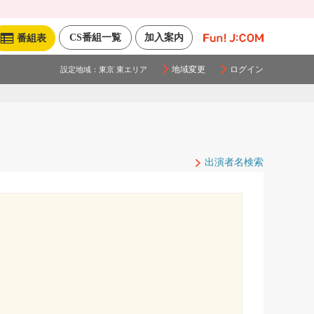
CS番組一覧
加入案内
番組表
地域変更
ログイン
設定地域：
東京 東エリア
出演者名検索