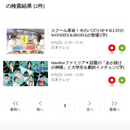
の検索結果
[2件]
スクール革命！今のバズりSP▼ILLITの
WONHEE&IROHAが登場![字]
8/9(日)
11:45～12:45
日本テレビ
timeleszファミリア▼話題の「あか抜け
の神様」と大学生を劇的イメチェン![字]
8/9(日)
14:00～15:00
日本テレビ
1
最初へ
前へ
次へ
最後へ