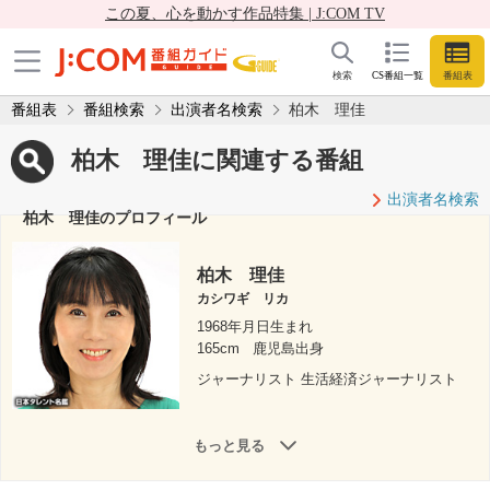
この夏、心を動かす作品特集 | J:COM TV
検索
CS番組一覧
番組表
番組表
番組検索
出演者名検索
柏木 理佳
柏木 理佳に関連する番組
出演者名検索
柏木 理佳のプロフィール
柏木 理佳
カシワギ リカ
1968年月日生まれ
165cm
鹿児島出身
ジャーナリスト 生活経済ジャーナリスト
もっと見る