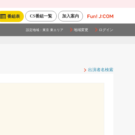
CS番組一覧
加入案内
番組表
地域変更
ログイン
設定地域：
東京 東エリア
出演者名検索