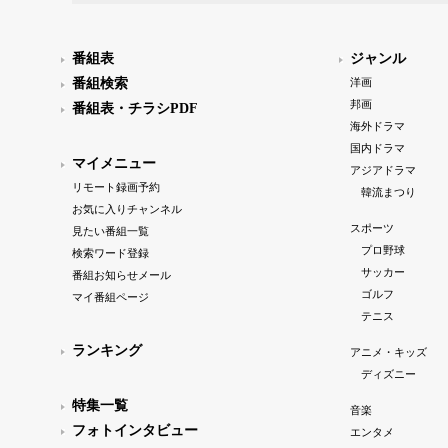
番組表
ジャンル
番組検索
洋画
邦画
番組表・チラシPDF
海外ドラマ
国内ドラマ
マイメニュー
アジアドラマ
リモート録画予約
韓流まつり
お気に入りチャンネル
スポーツ
見たい番組一覧
プロ野球
検索ワード登録
サッカー
番組お知らせメール
ゴルフ
マイ番組ページ
テニス
ランキング
アニメ・キッズ
ディズニー
特集一覧
音楽
フォトインタビュー
エンタメ