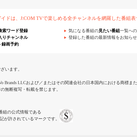
組ガイドは、J:COM TVで楽しめる全チャンネルを網羅した番組
検索ワード登録
気になる番組の
見たい番組
一覧への
入りチャンネル
登録した番組の最新情報をお知らせ
ト録画予約
ございます。
iVo Brands LLCおよび／またはその関連会社の日本国内における商標
材の無断複写・転載を禁じます。
、テレビ番組の公式情報である
スにのみ表記が許されているマークです。