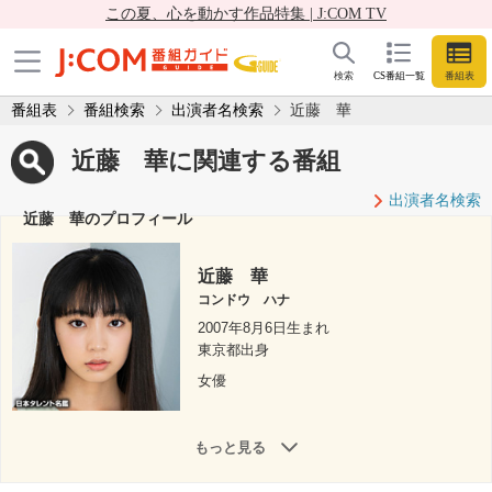
この夏、心を動かす作品特集 | J:COM TV
検索
CS番組一覧
番組表
番組表
番組検索
出演者名検索
近藤 華
近藤 華に関連する番組
出演者名検索
近藤 華のプロフィール
近藤 華
コンドウ ハナ
2007年8月6日生まれ
東京都出身
女優
もっと見る