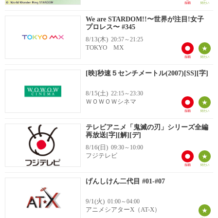
We are STARDOM!!〜世界が注目!女子
プロレス〜 #345
8/13(木)
20:57～21:25
TOKYO MX
[映]秒速５センチメートル(2007)[SS][字]
8/15(土)
22:15～23:30
ＷＯＷＯＷシネマ
テレビアニメ「鬼滅の刃」シリーズ全編
再放送[字][解][デ]
8/16(日)
09:30～10:00
フジテレビ
げんしけん二代目 #01-#07
9/1(火)
01:00～04:00
アニメシアターX（AT-X）