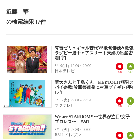
近藤 華
の検索結果
[7件]
有吉ゼミ▼ギャル曽根VS最旬俳優&最強
ラグビー選手▼アスリート夫婦の出産密
着[字]
8/10(月)
19:00～20:00
日本テレビ
華大さんと千鳥くん KEYTOLIT猪狩ス
パイ参戦!珍回答連発に村重ブチギレ[字]
[デ]
8/11(火)
22:00～22:54
フジテレビ
We are STARDOM!!〜世界が注目!女子
プロレス〜 #241
8/11(火)
23:30～00:00
BS11 イレブン