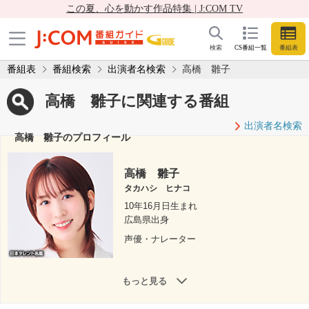
この夏、心を動かす作品特集 | J:COM TV
検索
CS番組一覧
番組表
番組表
番組検索
出演者名検索
高橋 雛子
高橋 雛子に関連する番組
出演者名検索
高橋 雛子のプロフィール
高橋 雛子
タカハシ ヒナコ
10年16月日生まれ
広島県出身
声優・ナレーター
もっと見る