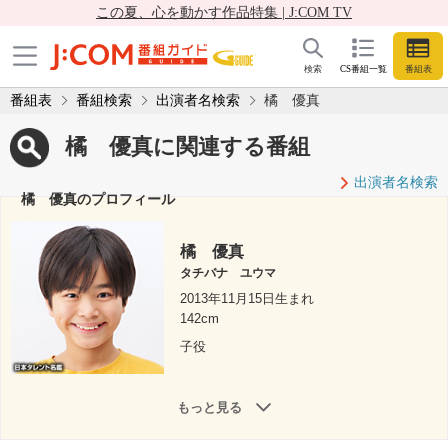
この夏、心を動かす作品特集 | J:COM TV
検索
CS番組一覧
番組表
番組表
番組検索
出演者名検索
橘 優真
橘 優真に関連する番組
出演者名検索
橘 優真のプロフィール
橘 優真
タチバナ ユウマ
2013年11月15日生まれ
142cm
子役
もっと見る