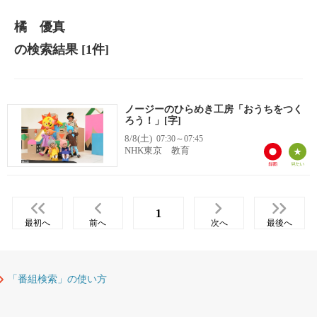
橘 優真
の検索結果
[1件]
ノージーのひらめき工房「おうちをつく
ろう！」[字]
8/8(土)
07:30～07:45
NHK東京 教育
1
最初へ
前へ
次へ
最後へ
「番組検索」の使い方