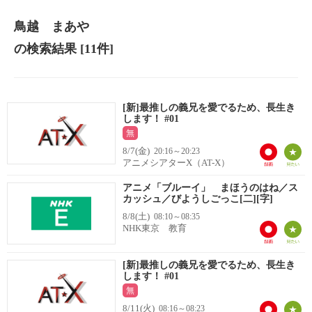
鳥越 まあや
の検索結果
[11件]
[新]最推しの義兄を愛でるため、長生き
します！ #01
無
8/7(金)
20:16～20:23
アニメシアターX（AT-X）
アニメ「ブルーイ」 まほうのはね／ス
カッシュ／びようしごっこ[二][字]
8/8(土)
08:10～08:35
NHK東京 教育
[新]最推しの義兄を愛でるため、長生き
します！ #01
無
8/11(火)
08:16～08:23