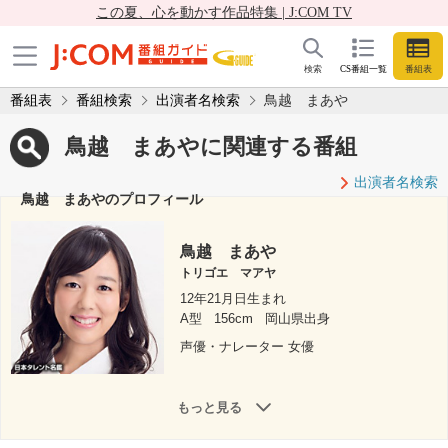
この夏、心を動かす作品特集 | J:COM TV
検索
CS番組一覧
番組表
番組表
番組検索
出演者名検索
鳥越 まあや
鳥越 まあやに関連する番組
出演者名検索
鳥越 まあやのプロフィール
鳥越 まあや
トリゴエ マアヤ
12年21月日生まれ
A型
156cm
岡山県出身
声優・ナレーター 女優
もっと見る