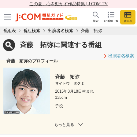
この夏、心を動かす作品特集 | J:COM TV
検索
CS番組一覧
番組表
番組表
番組検索
出演者名検索
斉藤 拓弥
斉藤 拓弥に関連する番組
出演者名検索
斉藤 拓弥のプロフィール
斉藤 拓弥
サイトウ タクミ
2015年3月18日生まれ
135cm
子役
もっと見る