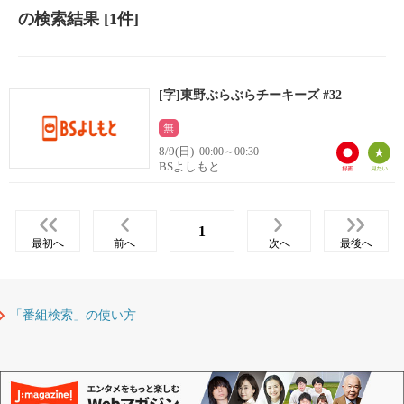
の検索結果
[1件]
[字]東野ぶらぶらチーキーズ #32
無
8/9(日)
00:00～00:30
BSよしもと
1
最初へ
前へ
次へ
最後へ
「番組検索」の使い方