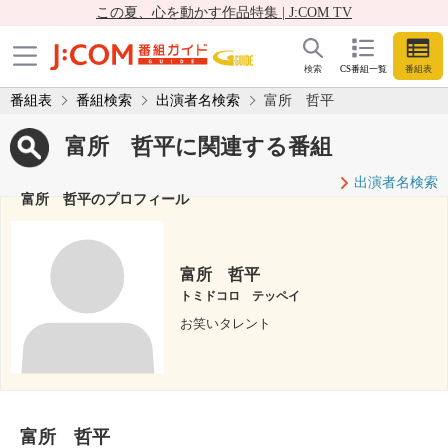
この夏、心を動かす作品特集 | J:COM TV
検索
CS番組一覧
番組表
番組表
番組検索
出演者名検索
富所 哲平
富所 哲平に関連する番組
出演者名検索
富所 哲平のプロフィール
富所 哲平
トミドコロ テッペイ
お笑いタレント
富所 哲平