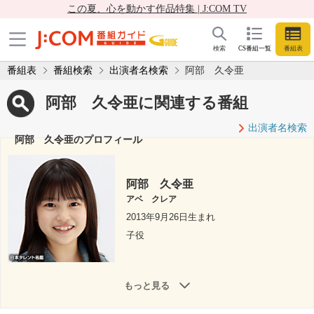
この夏、心を動かす作品特集 | J:COM TV
検索
CS番組一覧
番組表
番組表
番組検索
出演者名検索
阿部 久令亜
阿部 久令亜に関連する番組
出演者名検索
阿部 久令亜のプロフィール
阿部 久令亜
アベ クレア
2013年9月26日生まれ
子役
もっと見る