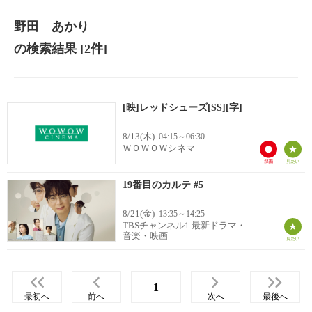
野田 あかり
の検索結果
[2件]
[映]レッドシューズ[SS][字]
8/13(木)
04:15～06:30
ＷＯＷＯＷシネマ
19番目のカルテ #5
8/21(金)
13:35～14:25
TBSチャンネル1 最新ドラマ・
音楽・映画
1
最初へ
前へ
次へ
最後へ