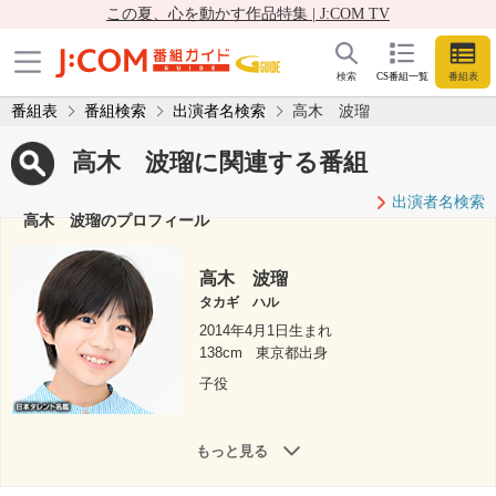
この夏、心を動かす作品特集 | J:COM TV
検索
CS番組一覧
番組表
番組表
番組検索
出演者名検索
高木 波瑠
高木 波瑠に関連する番組
出演者名検索
高木 波瑠のプロフィール
高木 波瑠
タカギ ハル
2014年4月1日生まれ
138cm
東京都出身
子役
もっと見る