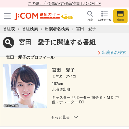
この夏、心を動かす作品特集 | J:COM TV
検索
CS番組一覧
番組表
番組表
番組検索
出演者名検索
宮田 愛子
宮田 愛子に関連する番組
出演者名検索
宮田 愛子のプロフィール
宮田 愛子
ミヤタ アイコ
162cm
北海道出身
キャスター リポーター 司会者・ＭＣ 声
優・ナレーター DJ
もっと見る