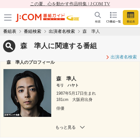
この夏、心を動かす作品特集 | J:COM TV
検索
CS番組一覧
番組表
番組表
番組検索
出演者名検索
森 準人
森 準人に関連する番組
出演者名検索
森 準人のプロフィール
森 準人
モリ ハヤト
1987年5月17日生まれ
181cm
大阪府出身
俳優
もっと見る