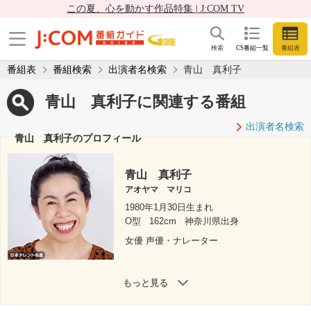
この夏、心を動かす作品特集 | J:COM TV
検索
CS番組一覧
番組表
番組表
番組検索
出演者名検索
青山 真利子
青山 真利子に関連する番組
出演者名検索
青山 真利子のプロフィール
青山 真利子
アオヤマ マリコ
1980年1月30日生まれ
O型
162cm
神奈川県出身
女優 声優・ナレーター
もっと見る