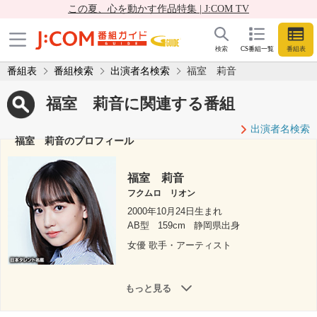
この夏、心を動かす作品特集 | J:COM TV
検索
CS番組一覧
番組表
番組表
番組検索
出演者名検索
福室 莉音
福室 莉音に関連する番組
出演者名検索
福室 莉音のプロフィール
福室 莉音
フクムロ リオン
2000年10月24日生まれ
AB型
159cm
静岡県出身
女優 歌手・アーティスト
もっと見る