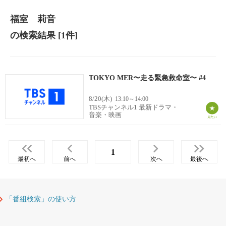
福室 莉音
の検索結果
[1件]
TOKYO MER〜走る緊急救命室〜 #4
8/20(木)
13:10～14:00
TBSチャンネル1 最新ドラマ・
音楽・映画
1
最初へ
前へ
次へ
最後へ
「番組検索」の使い方