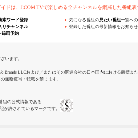
組ガイドは、J:COM TVで楽しめる全チャンネルを網羅した番組
検索ワード登録
気になる番組の
見たい番組
一覧への
入りチャンネル
登録した番組の最新情報をお知らせ
ト録画予約
ございます。
iVo Brands LLCおよび／またはその関連会社の日本国内における商標
材の無断複写・転載を禁じます。
、テレビ番組の公式情報である
スにのみ表記が許されているマークです。