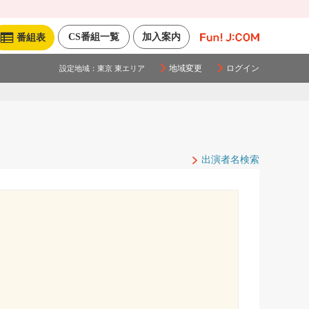
CS番組一覧
加入案内
番組表
地域変更
ログイン
設定地域：
東京 東エリア
出演者名検索