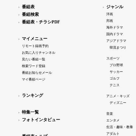
番組表
ジャンル
番組検索
洋画
邦画
番組表・チラシPDF
海外ドラマ
国内ドラマ
マイメニュー
アジアドラマ
リモート録画予約
韓流まつり
お気に入りチャンネル
スポーツ
見たい番組一覧
プロ野球
検索ワード登録
サッカー
番組お知らせメール
ゴルフ
マイ番組ページ
テニス
ランキング
アニメ・キッズ
ディズニー
特集一覧
音楽
フォトインタビュー
エンタメ
生活・趣味・教養
アダルト