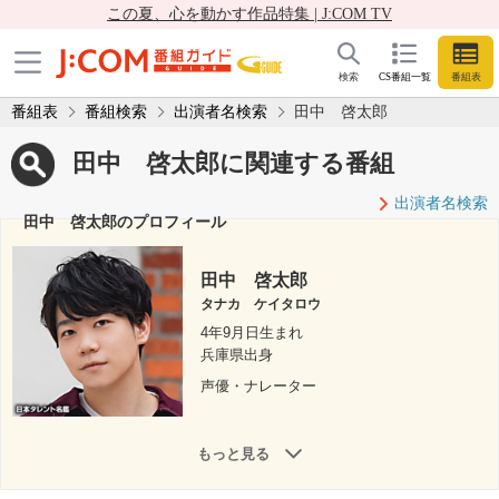
この夏、心を動かす作品特集 | J:COM TV
検索
CS番組一覧
番組表
番組表
番組検索
出演者名検索
田中 啓太郎
田中 啓太郎に関連する番組
出演者名検索
田中 啓太郎のプロフィール
田中 啓太郎
タナカ ケイタロウ
4年9月日生まれ
兵庫県出身
声優・ナレーター
もっと見る