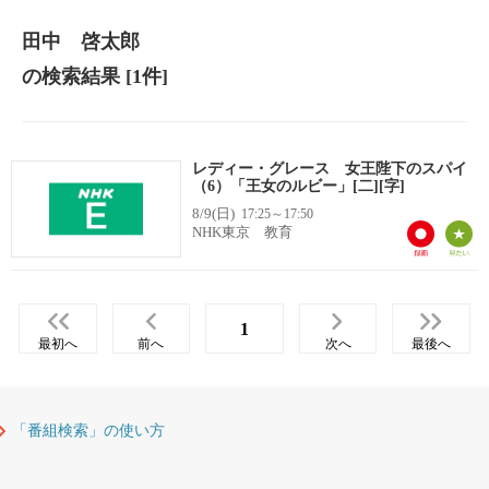
田中 啓太郎
の検索結果
[1件]
レディー・グレース 女王陛下のスパイ
（6）「王女のルビー」[二][字]
8/9(日)
17:25～17:50
NHK東京 教育
1
最初へ
前へ
次へ
最後へ
「番組検索」の使い方