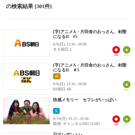
の検索結果
[301件]
[字]アニメA・片田舎のおっさん、剣聖
になるII #5
8/9(日)
23:30～00:00
ＢＳ朝日１
[字]アニメA・片田舎のおっさん、剣聖
になるII ＃5
4K
8/9(日)
23:30～00:00
BS朝日 4K
快感メモリー セフレがいっぱい
見
8/10(月)
01:25～02:40
映画･チャンネルNECO-HD
日テレポシュレ