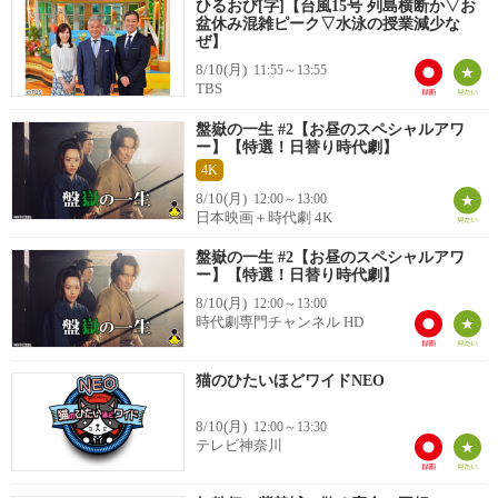
ひるおび[字]【台風15号 列島横断か▽お
盆休み混雑ピーク▽水泳の授業減少な
ぜ】
8/10(月)
11:55～13:55
TBS
盤嶽の一生 #2【お昼のスペシャルアワ
ー】【特選！日替り時代劇】
4K
8/10(月)
12:00～13:00
日本映画＋時代劇 4K
盤嶽の一生 #2【お昼のスペシャルアワ
ー】【特選！日替り時代劇】
8/10(月)
12:00～13:00
時代劇専門チャンネル HD
猫のひたいほどワイドNEO
8/10(月)
12:00～13:30
テレビ神奈川