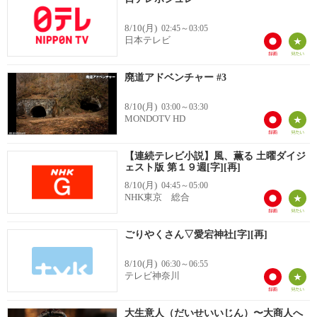
8/10(月)
02:45～03:05
日本テレビ
廃道アドベンチャー #3
8/10(月)
03:00～03:30
MONDOTV HD
【連続テレビ小説】風、薫る 土曜ダイジ
ェスト版 第１９週[字][再]
8/10(月)
04:45～05:00
NHK東京 総合
ごりやくさん▽愛宕神社[字][再]
8/10(月)
06:30～06:55
テレビ神奈川
大生意人（だいせいいじん）〜大商人へ