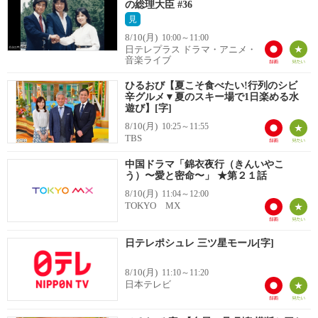
の総理大臣 #36
見
8/10(月)
10:00～11:00
日テレプラス ドラマ・アニメ・
音楽ライブ
ひるおび【夏こそ食べたい!行列のシビ
辛グルメ▼夏のスキー場で1日楽める水
遊び】[字]
8/10(月)
10:25～11:55
TBS
中国ドラマ「錦衣夜行（きんいやこ
う）〜愛と密命〜」 ★第２１話
8/10(月)
11:04～12:00
TOKYO MX
日テレポシュレ 三ツ星モール[字]
8/10(月)
11:10～11:20
日本テレビ