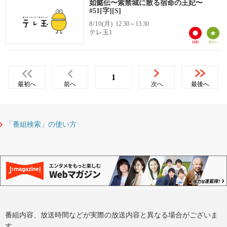
如懿伝〜紫禁城に散る宿命の王妃〜
#51[字][S]
8/10(月)
12:30～13:30
テレ玉1
1
最初へ
前へ
次へ
最後へ
「番組検索」の使い方
番組内容、放送時間などが実際の放送内容と異なる場合がございま
す。