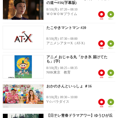
の道〜#16(字幕版)
8/10(月)
07:20～08:10
ＷＯＷＯＷプライム
たこやきマントマン #20
8/10(月)
07:30～08:00
アニメシアターX（AT-X）
アニメ おじゃる丸「かき氷 届けてた
も」[字]
8/10(月)
08:25～08:35
NHK東京 教育
おかのさんといっしょ ＃16
8/10(月)
09:30～10:00
V☆パラダイス
【日テレ青春ドラマアワー】ゆうひが丘