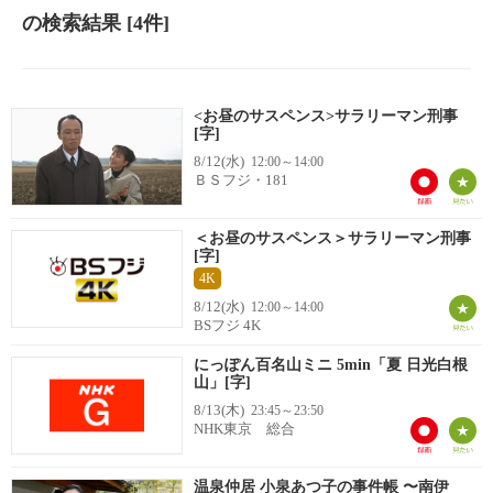
の検索結果
[4件]
<お昼のサスペンス>サラリーマン刑事
[字]
8/12(水)
12:00～14:00
ＢＳフジ・181
＜お昼のサスペンス＞サラリーマン刑事
[字]
4K
8/12(水)
12:00～14:00
BSフジ 4K
にっぽん百名山ミニ 5min「夏 日光白根
山」[字]
8/13(木)
23:45～23:50
NHK東京 総合
温泉仲居 小泉あつ子の事件帳 〜南伊