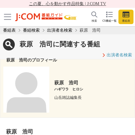
この夏、心を動かす作品特集 | J:COM TV
検索
CS番組一覧
番組表
番組表
番組検索
出演者名検索
萩原 浩司
萩原 浩司に関連する番組
出演者名検索
萩原 浩司のプロフィール
萩原 浩司
ハギワラ ヒロシ
山岳雑誌編集長
萩原 浩司