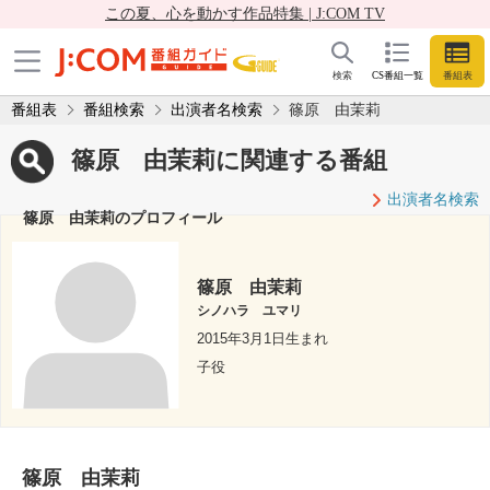
この夏、心を動かす作品特集 | J:COM TV
検索
CS番組一覧
番組表
番組表
番組検索
出演者名検索
篠原 由茉莉
篠原 由茉莉に関連する番組
出演者名検索
篠原 由茉莉のプロフィール
篠原 由茉莉
シノハラ ユマリ
2015年3月1日生まれ
子役
篠原 由茉莉