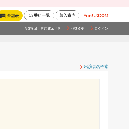
CS番組一覧
加入案内
番組表
地域変更
ログイン
設定地域：
東京 東エリア
出演者名検索