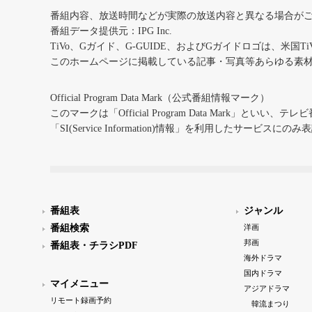
番組内容、放送時間などが実際の放送内容と異なる場合が
番組データ提供元：IPG Inc.
TiVo、Gガイド、G-GUIDE、およびGガイドロゴは、米国T
このホームページに掲載している記事・写真等あらゆる素
Official Program Data Mark（公式番組情報マーク）
このマークは「Official Program Data Mark」といい
「SI(Service Information)情報」を利用したサービ
番組表
ジャンル
番組検索
洋画
邦画
番組表・チラシPDF
海外ドラマ
国内ドラマ
マイメニュー
アジアドラマ
リモート録画予約
韓流まつり