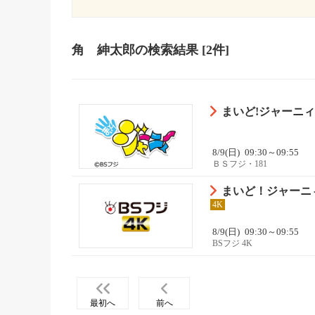
角 紳太郎
の検索結果
[2件]
まいど!ジャーニィ
8/9(日)
09:30～09:55
ＢＳフジ・181
まいど！ジャーニィ
4K
8/9(日)
09:30～09:55
BSフジ 4K
最初へ
前へ