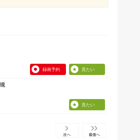
録画予約
見たい
実現
見たい
次へ
最後へ