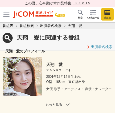
この夏、心を動かす作品特集 | J:COM TV
検索
CS番組一覧
番組表
番組表
番組検索
出演者名検索
天翔 愛
天翔 愛に関連する番組
出演者名検索
天翔 愛のプロフィール
天翔 愛
テンショウ アイ
2001年12月14日生まれ
O型
168cm
東京都出身
女優 歌手・アーティスト 声優・ナレーター
もっと見る