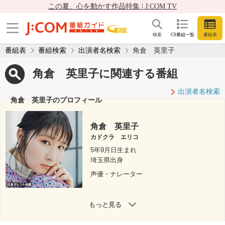
この夏、心を動かす作品特集 | J:COM TV
検索
CS番組一覧
番組表
番組表
番組検索
出演者名検索
角倉 英里子
角倉 英里子に関連する番組
出演者名検索
角倉 英里子のプロフィール
角倉 英里子
カドクラ エリコ
5年9月日生まれ
埼玉県出身
声優・ナレーター
もっと見る