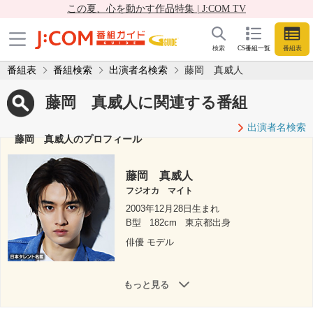
この夏、心を動かす作品特集 | J:COM TV
検索
CS番組一覧
番組表
番組表
番組検索
出演者名検索
藤岡 真威人
藤岡 真威人に関連する番組
出演者名検索
藤岡 真威人のプロフィール
藤岡 真威人
フジオカ マイト
2003年12月28日生まれ
B型
182cm
東京都出身
俳優 モデル
もっと見る