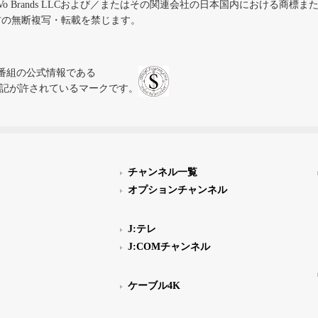
iVo Brands LLCおよび／またはその関連会社の日本国内における商標
材の無断複写・転載を禁じます。
、テレビ番組の公式情報である
スにのみ表記が許されているマークです。
チャンネル一覧
オプションチャンネル
J:テレ
J:COMチャンネル
ケーブル4K