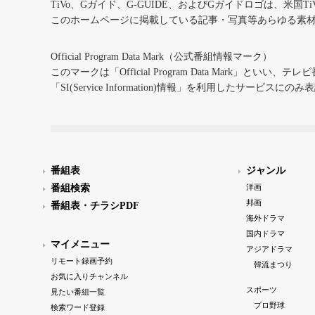
TiVo、Gガイド、G-GUIDE、およびGガイドロゴは、米国T
このホームページに掲載している記事・写真等あらゆる素
Official Program Data Mark（公式番組情報マーク）
このマークは「Official Program Data Mark」といい
「SI(Service Information)情報」を利用したサービ
番組表
ジャンル
番組検索
洋画
邦画
番組表・チラシPDF
海外ドラマ
国内ドラマ
マイメニュー
アジアドラマ
リモート録画予約
韓流まつり
お気に入りチャンネル
スポーツ
見たい番組一覧
プロ野球
検索ワード登録