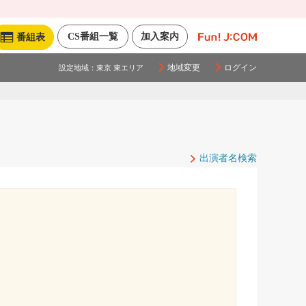
CS番組一覧
加入案内
番組表
地域変更
ログイン
設定地域：
東京 東エリア
出演者名検索