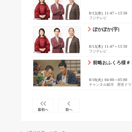
8/12(水)
11:47～13:50
フジテレビ
ぽかぽか[字]
8/13(木)
11:47～13:50
フジテレビ
前略おふくろ様＃
8/18(火)
04:00～05:00
チャンネル銀河 歴史ドラ
最初へ
前へ