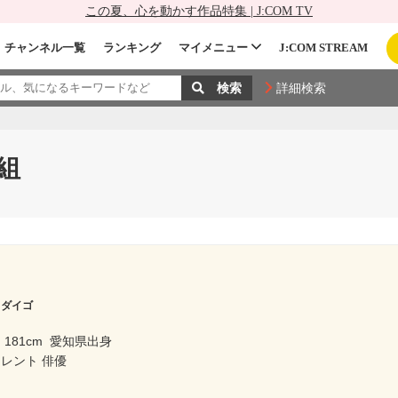
この夏、心を動かす作品特集 | J:COM TV
チャンネル一覧
ランキング
マイメニュー
J:COM STREAM
詳細検索
組
 ダイゴ
181cm
愛知県出身
レント 俳優