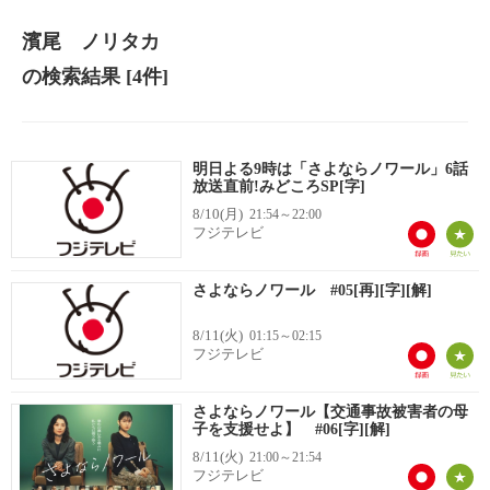
濱尾 ノリタカ
の検索結果
[4件]
明日よる9時は「さよならノワール」6話
放送直前!みどころSP[字]
8/10(月)
21:54～22:00
フジテレビ
さよならノワール #05[再][字][解]
8/11(火)
01:15～02:15
フジテレビ
さよならノワール【交通事故被害者の母
子を支援せよ】 #06[字][解]
8/11(火)
21:00～21:54
フジテレビ