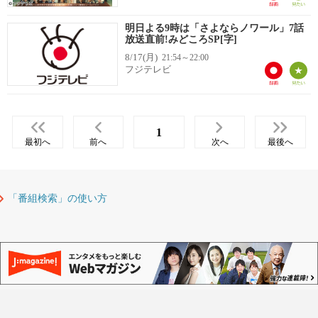
明日よる9時は「さよならノワール」7話
放送直前!みどころSP[字]
8/17(月)
21:54～22:00
フジテレビ
1
最初へ
前へ
次へ
最後へ
「番組検索」の使い方