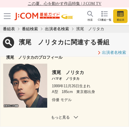
この夏、心を動かす作品特集 | J:COM TV
検索
CS番組一覧
番組表
番組表
番組検索
出演者名検索
濱尾 ノリタカ
濱尾 ノリタカに関連する番組
出演者名検索
濱尾 ノリタカのプロフィール
濱尾 ノリタカ
ハマオ ノリタカ
1999年11月26日生まれ
A型
185cm
東京都出身
俳優 モデル
もっと見る