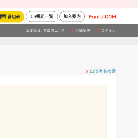
CS番組一覧
加入案内
番組表
地域変更
ログイン
設定地域：
東京 東エリア
出演者名検索