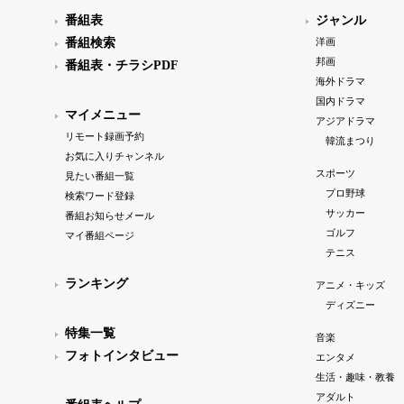
番組表
ジャンル
番組検索
洋画
邦画
番組表・チラシPDF
海外ドラマ
国内ドラマ
マイメニュー
アジアドラマ
リモート録画予約
韓流まつり
お気に入りチャンネル
スポーツ
見たい番組一覧
プロ野球
検索ワード登録
サッカー
番組お知らせメール
ゴルフ
マイ番組ページ
テニス
ランキング
アニメ・キッズ
ディズニー
特集一覧
音楽
フォトインタビュー
エンタメ
生活・趣味・教養
アダルト