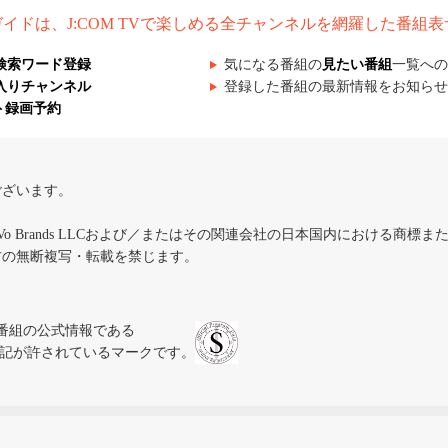
組ガイドは、J:COM TVで楽しめる全チャンネルを網羅した番組
検索ワード登録
気になる番組の
見たい番組
一覧への
入りチャンネル
登録した番組の最新情報をお知らせ
ト録画予約
ございます。
iVo Brands LLCおよび／またはその関連会社の日本国内における商標
材の無断複写・転載を禁じます。
、テレビ番組の公式情報である
スにのみ表記が許されているマークです。