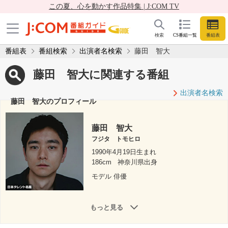
この夏、心を動かす作品特集 | J:COM TV
検索
CS番組一覧
番組表
番組表
番組検索
出演者名検索
藤田 智大
藤田 智大に関連する番組
出演者名検索
藤田 智大のプロフィール
藤田 智大
フジタ トモヒロ
1990年4月19日生まれ
186cm
神奈川県出身
モデル 俳優
もっと見る