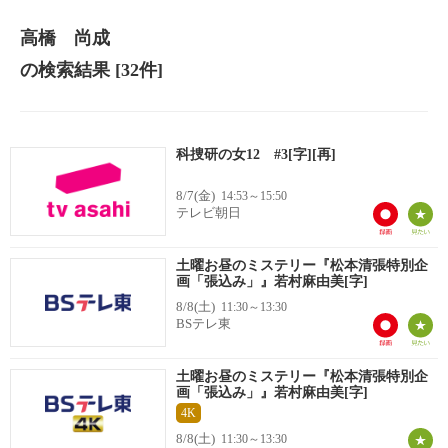
高橋 尚成
の検索結果
[32件]
科捜研の女12 #3[字][再]
8/7(金)
14:53～15:50
テレビ朝日
土曜お昼のミステリー『松本清張特別企
画「張込み」』若村麻由美[字]
8/8(土)
11:30～13:30
BSテレ東
土曜お昼のミステリー『松本清張特別企
画「張込み」』若村麻由美[字]
4K
8/8(土)
11:30～13:30