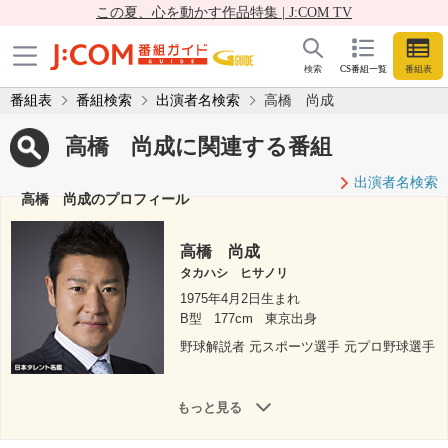
この夏、心を動かす作品特集 | J:COM TV
検索
CS番組一覧
番組表
番組表
番組検索
出演者名検索
高橋 尚成
高橋 尚成に関連する番組
出演者名検索
高橋 尚成のプロフィール
高橋 尚成
タカハシ ヒサノリ
1975年4月2日生まれ
B型
177cm
東京出身
野球解説者 元スポーツ選手 元プロ野球選手
もっと見る