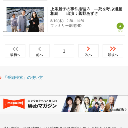
上条麗子の事件推理３ ―死を呼ぶ遺産
相続― 出演：眞野あずさ
8/19(水)
12:50～14:50
ファミリー劇場HD
1
最初へ
前へ
次へ
最後へ
「番組検索」の使い方