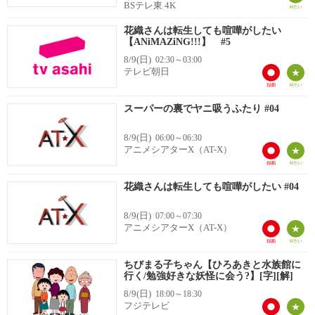
BSテレ東 4K
花織さんは転生しても喧嘩がしたい
【ANiMAZiNG!!!】 #5
8/9(日)
02:30～03:00
テレビ朝日
スーパーの裏でヤニ吸うふたり #04
8/9(日)
06:00～06:30
アニメシアターX（AT-X）
花織さんは転生しても喧嘩がしたい #04
8/9(日)
07:00～07:30
アニメシアターX（AT-X）
ちびまる子ちゃん【ひろあきと水族館に
行く/勉強好きな妖怪に会う?】[字][解]
8/9(日)
18:00～18:30
フジテレビ