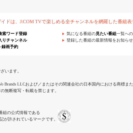
組ガイドは、J:COM TVで楽しめる全チャンネルを網羅した番組
検索ワード登録
気になる番組の
見たい番組
一覧への
入りチャンネル
登録した番組の最新情報をお知らせ
ト録画予約
ございます。
iVo Brands LLCおよび／またはその関連会社の日本国内における商標
材の無断複写・転載を禁じます。
、テレビ番組の公式情報である
スにのみ表記が許されているマークです。