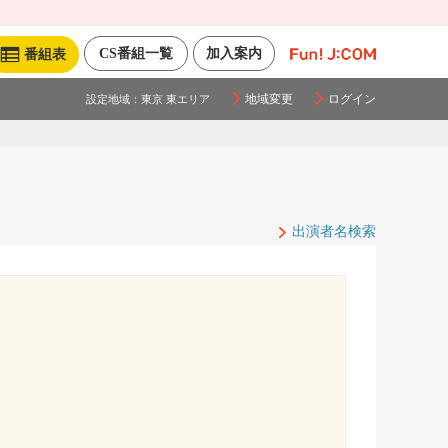
CS番組一覧
加入案内
番組表
地域変更
ログイン
設定地域：
東京 東エリア
出演者名検索