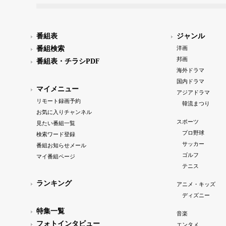
番組表
ジャンル
番組検索
洋画
邦画
番組表・チラシPDF
海外ドラマ
国内ドラマ
マイメニュー
アジアドラマ
リモート録画予約
韓流まつり
お気に入りチャンネル
スポーツ
見たい番組一覧
プロ野球
検索ワード登録
サッカー
番組お知らせメール
ゴルフ
マイ番組ページ
テニス
ランキング
アニメ・キッズ
ディズニー
特集一覧
音楽
フォトインタビュー
エンタメ