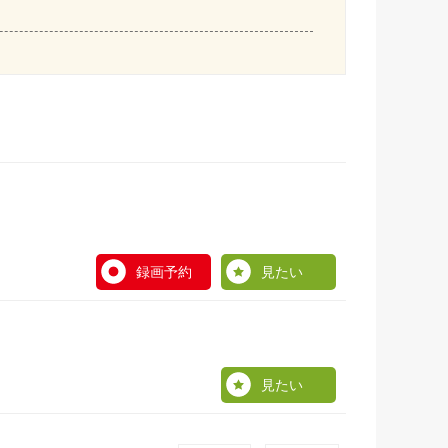
録画予約
見たい
見たい