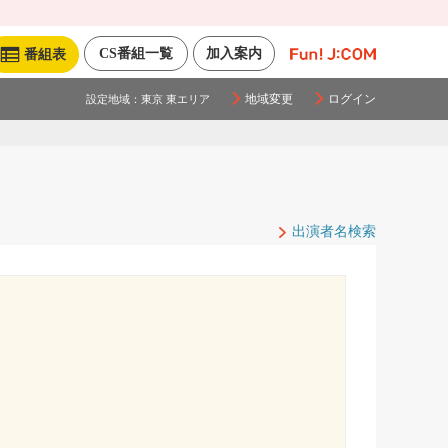
CS番組一覧
加入案内
番組表
地域変更
ログイン
設定地域：
東京 東エリア
出演者名検索