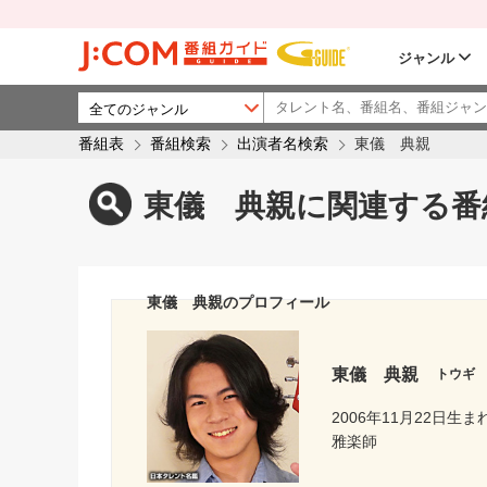
ジャンル
番組表
番組検索
出演者名検索
東儀 典親
東儀 典親に関連する番
東儀 典親のプロフィール
東儀 典親
トウギ
2006年11月22日生ま
雅楽師